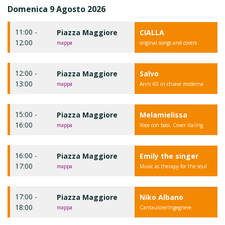
Domenica 9 Agosto 2026
11:00 -
Piazza Maggiore
CIALLA
12:00
mappa
original songs and covers
12:00 -
Piazza Maggiore
Salvo
13:00
mappa
Anni 60 in chiave moderna
15:00 -
Piazza Maggiore
Melamielissa
16:00
mappa
Voce con basi, Cover ita/ing
16:00 -
Piazza Maggiore
Emily the singer
17:00
mappa
Music as therapy for the soul
17:00 -
Piazza Maggiore
Niko Albano
18:00
mappa
Cantautore/Ingegnere