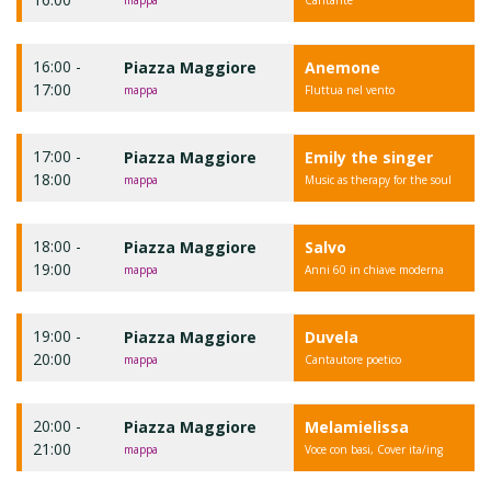
16:00 -
Piazza Maggiore
Anemone
17:00
mappa
Fluttua nel vento
17:00 -
Piazza Maggiore
Emily the singer
18:00
mappa
Music as therapy for the soul
18:00 -
Piazza Maggiore
Salvo
19:00
mappa
Anni 60 in chiave moderna
19:00 -
Piazza Maggiore
Duvela
20:00
mappa
Cantautore poetico
20:00 -
Piazza Maggiore
Melamielissa
21:00
mappa
Voce con basi, Cover ita/ing