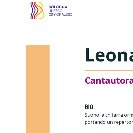
Bologna città della m
Leon
Cantautora
BIO
Suono la chitarra orm
portando un repertorio