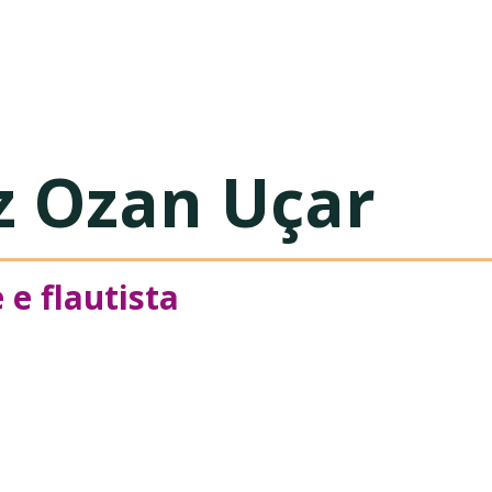
usica
z Ozan Uçar
 e flautista