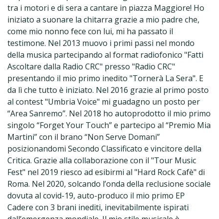
tra i motori e di sera a cantare in piazza Maggiore! Ho
iniziato a suonare la chitarra grazie a mio padre che,
come mio nonno fece con lui, mi ha passato il
testimone. Nel 2013 muovo i primi passi nel mondo
della musica partecipando al format radiofonico "Fatti
Ascoltare dalla Radio CRC" presso "Radio CRC"
presentando il mio primo inedito "Tornerà La Sera". E
da lì che tutto è iniziato. Nel 2016 grazie al primo posto
al contest "Umbria Voice" mi guadagno un posto per
“Area Sanremo”. Nel 2018 ho autoprodotto il mio primo
singolo “Forget Your Touch” e partecipo al “Premio Mia
Martini” con il brano “Non Serve Domani”
posizionandomi Secondo Classificato e vincitore della
Critica. Grazie alla collaborazione con il "Tour Music
Fest" nel 2019 riesco ad esibirmi al "Hard Rock Cafè" di
Roma. Nel 2020, solcando l’onda della reclusione sociale
dovuta al covid-19, auto-produco il mio primo EP
Cadere con 3 brani inediti, inevitabilmente ispirati
dall’emergenza mondiale. Il mio stile musicale è